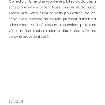
Correctory. Jsme plně vybavené pilates studio všemi 
stroji pro efektivní cvičení. Naše rodinné studio nabízí 
širokou škálu lekcí jejichž benefity jsou krásné, dlouhé, 
štíhlé svaly, správné držení těla, pružnost a flexibilita. 
Lekce vedou zkušené lektorky s mnohaleou praxí a na 
všech našich lekcích klademe důraz především na 
správné provedení cviků. 
1.7.2024