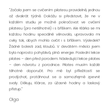
"Začala jsem se cvičením pilatesu pravidelně, jednou
až dvakrát týdně. Dokážu si představit, že ne v
každém studiu je možné pokračovat ve cvičení
pilatesu (pro netěhotné) i s bříškem. Ale Klárka se mi
každou hodinu speciálně věnovala, upravovala mi
cviky tak, abych mohla cvičit i s bříškem. Výsledek?
Žádné bolesti zad, kloubů. V devátém měsíci jsem
byla naprosto pohyblivá, plná energie. Poslední lekce
pilates – den před porodem. Následující lekce pilates
– den návratu z porodnice. Pilates musím každé
těhotné doporučit. Pro mě byl příležitostí se
prodýchat, protáhnout se a samozřejmě zpevnit
svaly. Děkuju, Klárce, za úžasné hodiny a laskavý
přístup."
Olga