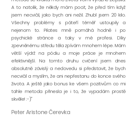
A to natolik, že někdy mám pocit, že před tím když
jsem necvičil, jako bych ani nežil. Zhubl jsem 20 kilo.
Všechny problémy s páteří téměř ustoupily a
nejenom to. Pilates mně pomáhá hodně i po
psychické stránce a taky v mé profesi. Díky
zpevněnému středu těla zpívám mnohem lépe. Mám
větší výdrž na pódiu a moje práce je mnohem
efektivnější. Na tomto druhu cvičení jsem dnes
absolutně závislý a nedovedu si představit, že bych
necvičil a myslím, že ani nepřestanu do konce svého
života. A ještě jako bonus ke všem pozitivům co mi
tahle metoda přinesla je i to, že vypadám prostě
skvěle! :-)"
Peter Aristone Čerevka