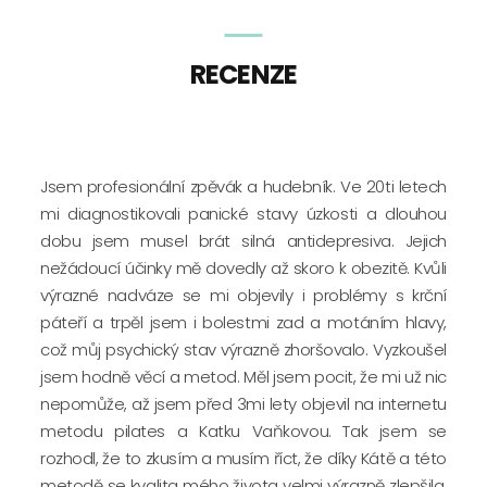
RECENZE
Jsem profesionální zpěvák a hudebník. Ve 20ti letech
mi diagnostikovali panické stavy úzkosti a dlouhou
dobu jsem musel brát silná antidepresiva. Jejich
nežádoucí účinky mě dovedly až skoro k obezitě. Kvůli
výrazné nadváze se mi objevily i problémy s krční
páteří a trpěl jsem i bolestmi zad a motáním hlavy,
což můj psychický stav výrazně zhoršovalo. Vyzkoušel
jsem hodně věcí a metod. Měl jsem pocit, že mi už nic
nepomůže, až jsem před 3mi lety objevil na internetu
metodu pilates a Katku Vaňkovou. Tak jsem se
rozhodl, že to zkusím a musím říct, že díky Kátě a této
metodě se kvalita mého života velmi výrazně zlepšila.