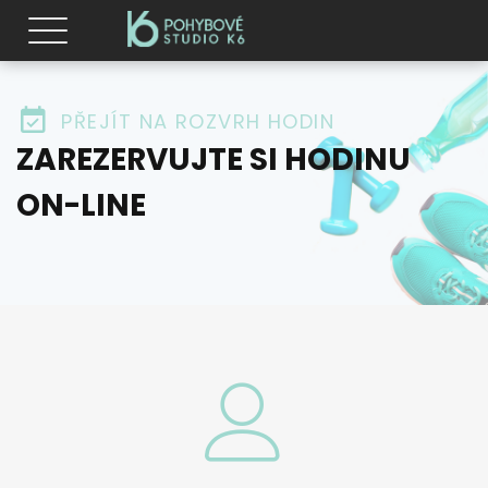
PŘEJÍT NA ROZVRH HODIN
ZAREZERVUJTE SI HODINU
ON-LINE