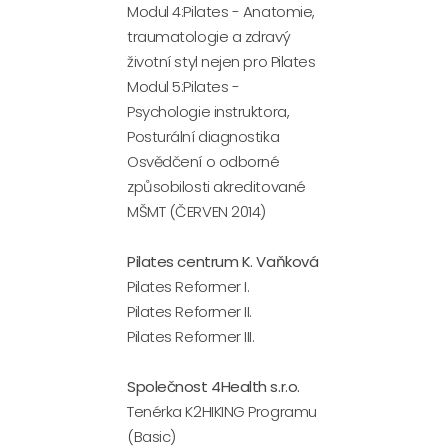
Modul 4:Pilates - Anatomie,
traumatologie a zdravý
životní styl nejen pro Pilates
Modul 5:Pilates -
Psychologie instruktora,
Posturální diagnostika
Osvědčení o odborné
způsobilosti akreditované
MŠMT (ČERVEN 2014)
Pilates centrum K. Vaňková
Pilates Reformer I.
Pilates Reformer II.
Pilates Reformer III.
Společnost 4Health s.r.o.
Tenérka K2HIKING Programu
(Basic)