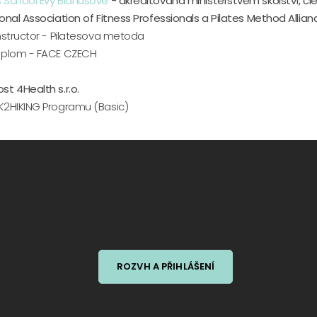
 School Evy Blahušové
- akreditovaná ministerstvem školství, čl
ional Association of Fitness Professionals a Pilates Method Allian
Instructor - Pilatesova metoda
iplom - FACE CZECH
st 4Health s.r.o.
K2HIKING Programu (Basic)
ROZVH A PŘIHLÁŠENÍ