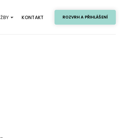
UŽBY
KONTAKT
ROZVRH A PŘIHLÁŠENÍ