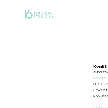
Kvalif
autoriz
Renata 
PILATES Le
úroveň MAT
Ron Flet