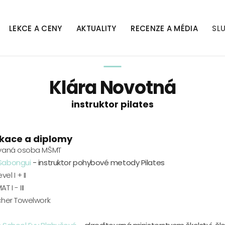
LEKCE A CENY
AKTUALITY
RECENZE A MÉDIA
SL
Klára Novotná
instruktor pilates
ikace a diplomy
ovaná osoba MŠMT
Sabongui
- instruktor pohybové metody Pilates
vel I + II
 I - III
cher Towelwork