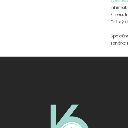
Wellness
Internat
Fitness 
Dětský d
Společno
Tenérka 