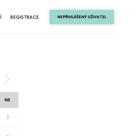
Í
REGISTRACE
NEPŘIHLÁŠENÝ UŽIVATEL
NE
2