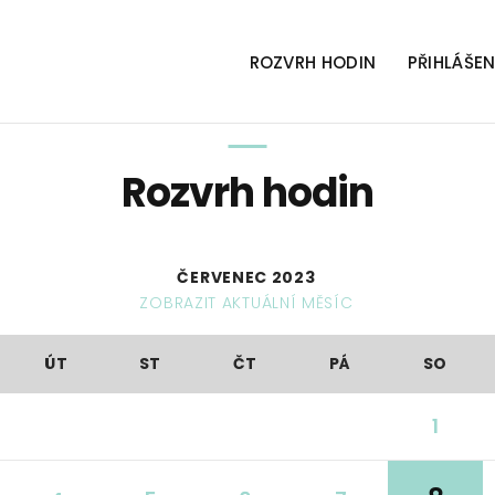
ROZVRH HODIN
PŘIHLÁŠEN
Rozvrh hodin
ČERVENEC 2023
ZOBRAZIT AKTUÁLNÍ MĚSÍC
ÚT
ST
ČT
PÁ
SO
1