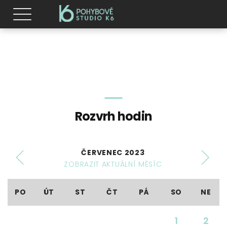
Rozvrh hodin
ČERVENEC 2023
ZOBRAZIT AKTUÁLNÍ MĚSÍC
PO
ÚT
ST
ČT
PÁ
SO
NE
1
2