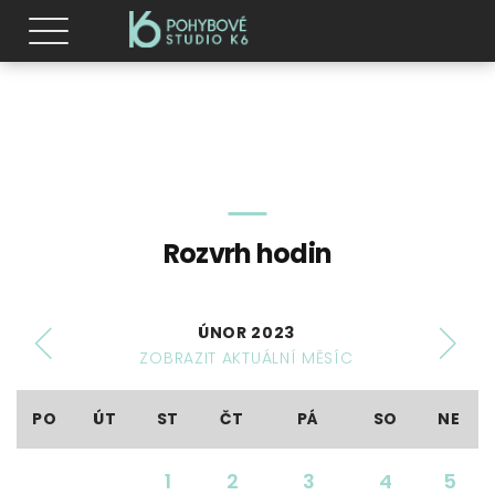
Rozvrh hodin
ÚNOR 2023
ZOBRAZIT AKTUÁLNÍ MĚSÍC
PO
ÚT
ST
ČT
PÁ
SO
NE
1
2
3
4
5