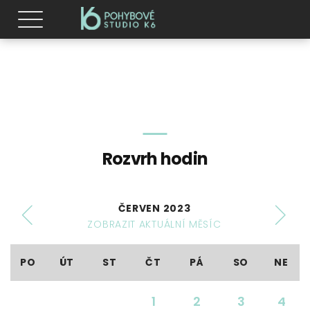
Rozvrh hodin
ČERVEN 2023
ZOBRAZIT AKTUÁLNÍ MĚSÍC
PO
ÚT
ST
ČT
PÁ
SO
NE
1
2
3
4