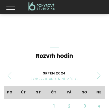
Rozvrh hodin
SRPEN 2024
ZOBRAZIT AKTUÁLNÍ MĚSÍC
PO
ÚT
ST
ČT
PÁ
SO
NE
1
2
3
4