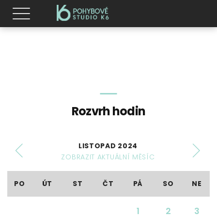
Rozvrh hodin
LISTOPAD 2024
ZOBRAZIT AKTUÁLNÍ MĚSÍC
PO
ÚT
ST
ČT
PÁ
SO
NE
1
2
3