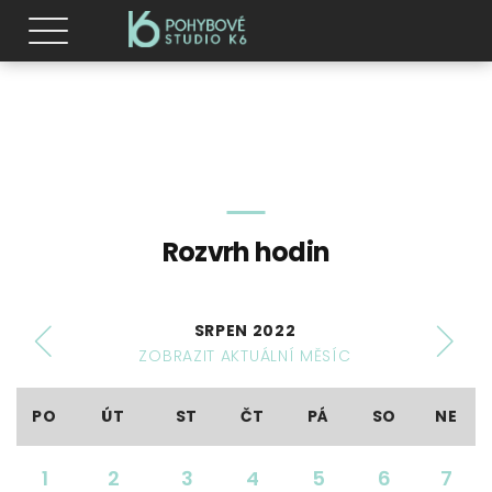
Rozvrh hodin
SRPEN 2022
ZOBRAZIT AKTUÁLNÍ MĚSÍC
PO
ÚT
ST
ČT
PÁ
SO
NE
1
2
3
4
5
6
7